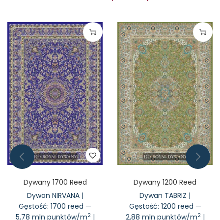
Dywany 1700 Reed
Dywany 1200 Reed
Dywan NIRVANA |
Dywan TABRIZ |
Gęstość: 1700 reed —
Gęstość: 1200 reed —
2
2
5,78 mln punktów/m
|
2,88 mln punktów/m
|