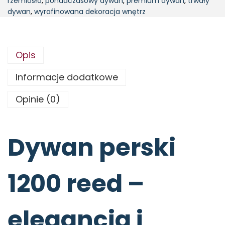
rzemiosło
,
ponadczasowy dywan
,
premium dywan
,
trwały
dywan
,
wyrafinowana dekoracja wnętrz
Opis
Informacje dodatkowe
Opinie (0)
Dywan perski
1200 reed –
elegancja i