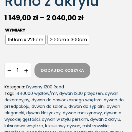
Runo z akrylu
1 149,00
zł
–
2 040,00
zł
WYMIARY
150cm x 225cm
200cm x 300cm
DODAJ DO KOSZYKA
Kategoria:
Dywany 1200 Reed
Tagi:
1440000 węzłów/m²
,
dywan 1200 przędzeń
,
dywan
dekoracyjny
,
dywan do nowoczesnego wnętrza
,
dywan do
przedpokoju
,
dywan do salonu
,
dywan do sypialni
,
dywan
elegancki
,
dywan klasyczny
,
dywan maszynowy
,
dywan o
wysokiej gęstości
,
dywan w stylu perskim
,
dywan z akrylu
,
luksusowe wnętrze
,
luksusowy dywan
,
mistrzowskie