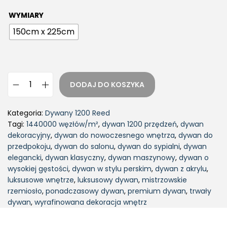
WYMIARY
150cm x 225cm
DODAJ DO KOSZYKA
Kategoria:
Dywany 1200 Reed
Tagi:
1440000 węzłów/m²
,
dywan 1200 przędzeń
,
dywan
dekoracyjny
,
dywan do nowoczesnego wnętrza
,
dywan do
przedpokoju
,
dywan do salonu
,
dywan do sypialni
,
dywan
elegancki
,
dywan klasyczny
,
dywan maszynowy
,
dywan o
wysokiej gęstości
,
dywan w stylu perskim
,
dywan z akrylu
,
luksusowe wnętrze
,
luksusowy dywan
,
mistrzowskie
rzemiosło
,
ponadczasowy dywan
,
premium dywan
,
trwały
dywan
,
wyrafinowana dekoracja wnętrz