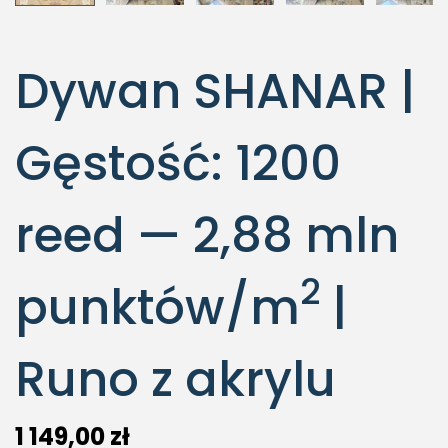
Dywan SHANAR |
Gęstość: 1200
reed — 2,88 mln
2
punktów/m
|
Runo z akrylu
1 149,00
zł