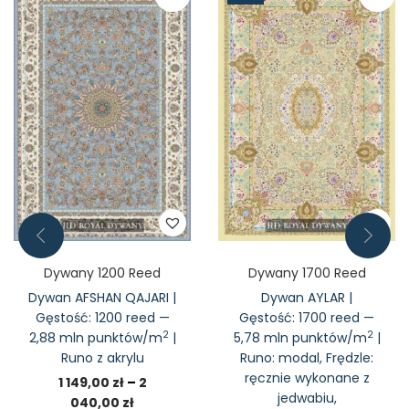
Dywany 1200 Reed
Dywany 1700 Reed
Dywan AFSHAN QAJARI |
Dywan AYLAR |
Gęstość: 1200 reed —
Gęstość: 1700 reed —
2
2
2,88 mln punktów/m
|
5,78 mln punktów/m
|
Runo z akrylu
Runo: modal, Frędzle:
ręcznie wykonane z
1 149,00
zł
–
2
jedwabiu,
040,00
zł