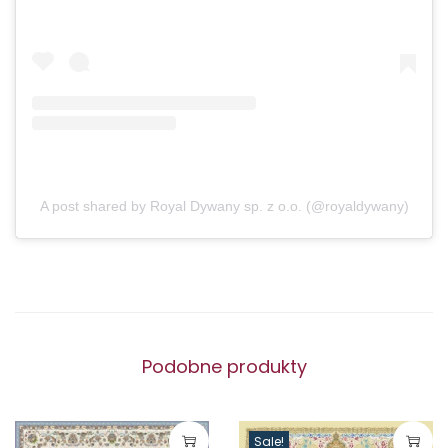
A post shared by Royal Dywany sp. z o.o. (@royaldywany)
Podobne produkty
Sale!