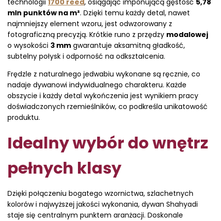
technologii
1700 reed
, osiągając imponującą gęstość
5,78
mln punktów na m²
. Dzięki temu każdy detal, nawet
najmniejszy element wzoru, jest odwzorowany z
fotograficzną precyzją. Krótkie runo z przędzy
modalowej
o wysokości
3 mm
gwarantuje aksamitną gładkość,
subtelny połysk i odporność na odkształcenia.
Frędzle z naturalnego jedwabiu wykonane są ręcznie, co
nadaje dywanowi indywidualnego charakteru. Każde
obszycie i każdy detal wykończenia jest wynikiem pracy
doświadczonych rzemieślników, co podkreśla unikatowość
produktu.
Idealny wybór do wnętrz
pełnych klasy
Dzięki połączeniu bogatego wzornictwa, szlachetnych
kolorów i najwyższej jakości wykonania, dywan Shahyadi
staje się centralnym punktem aranżacji. Doskonale