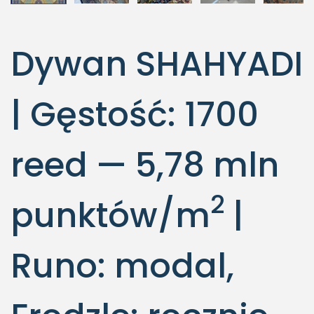
Dywan SHAHYADI
| Gęstość: 1700
reed — 5,78 mln
2
punktów/m
|
Runo: modal,