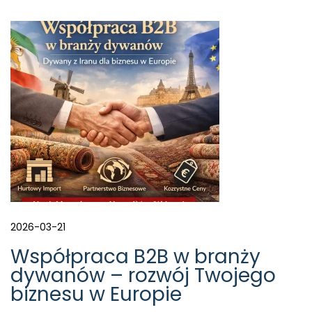
t
o
r
i
a
/
O
u
r
S
t
o
r
y
D
2026-03-21
l
a
Współpraca B2B w branży
c
dywanów – rozwój Twojego
z
biznesu w Europie
e
g