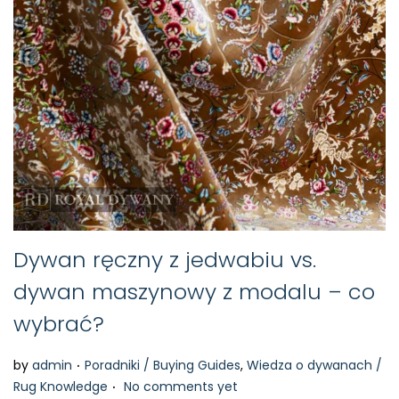
Dywan ręczny z jedwabiu vs.
dywan maszynowy z modalu – co
wybrać?
.
P
by
admin
Poradniki / Buying Guides
,
Wiedza o dywanach /
.
o
Rug Knowledge
No comments yet