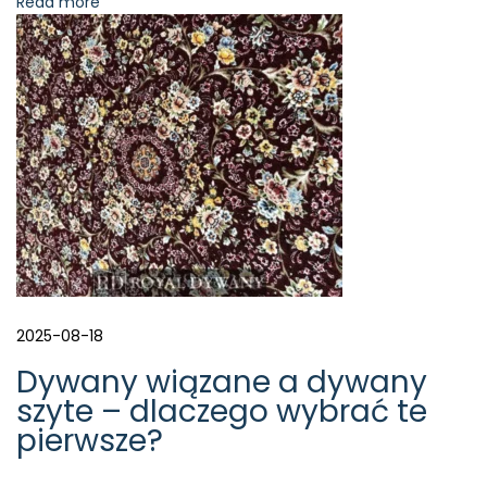
Read more
ó
r
d
o
d
y
w
a
n
ó
w
m
a
s
2025-08-18
z
y
Dywany wiązane a dywany
n
szyte – dlaczego wybrać te
o
pierwsze?
w
y