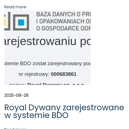
o
Read more
a
k
r
y
l
t
o
n
a
j
l
e
p
s
2025-08-28
z
Royal Dywany zarejestrowane
y
w systemie BDO
w
y
b