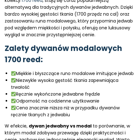
kolekcji
1700 reed
, stają się coraz popularniejszą
alternatywą dla tradycyjnych dywanów jedwabnych. Dzięki
bardzo wysokiej gęstości tkania (1700 przędz na cal) oraz
zastosowaniu runa modalowego, który przypomina jedwab
pod względem miękkości i połysku, oferują one luksusowy
wygląd w znacznie przystępniejszej cenie.
Zalety dywanów modalowych
1700 reed:
Miękkie i błyszczące runo modalowe imitujące jedwab
Niezwykle wysoka gęstość tkania zapewniająca
trwałość
Ręcznie wykończone jedwabne frędzle
Odporność na codzienne użytkowanie
Cena znacznie niższa niż w przypadku dywanów
ręcznie tkanych z jedwabiu
W efekcie,
dywan jedwabny vs modal
to porównanie, w
którym modal zdobywa przewagę dzięki praktyczności i
cenie, zachowując jednocześnie elegancki wygląd. Warto