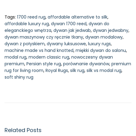
Tags
:
1700 reed rug
,
affordable alternative to silk
,
affordable luxury rug
,
dywan 1700 reed
,
dywan do
eleganckiego wnętrza
,
dywan jak jedwab
,
dywan jedwabny
,
dywan maszynowy czy ręcznie tkany
,
dywan modalowy
,
dywan z połyskiem
,
dywany luksusowe
,
luxury rugs
,
machine made vs hand knotted
,
miękki dywan do salonu
,
modal rug
,
modern classic rug
,
nowoczesny dywan
premium
,
Persian style rug
,
porównanie dywanów
,
premium
rug for living room
,
Royal Rugs
,
silk rug
,
silk vs modal rug
,
soft shiny rug
N
a
s
z
a
h
i
Related Posts
s