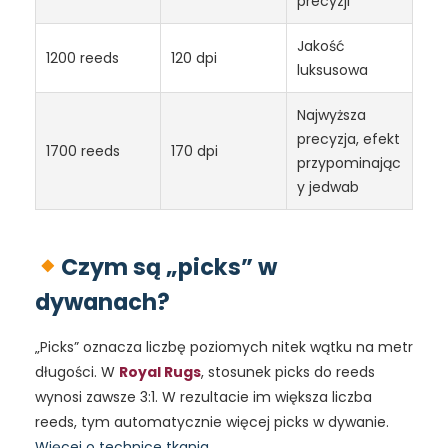
precyzji
Jakość
1200 reeds
120 dpi
luksusowa
Najwyższa
precyzja, efekt
1700 reeds
170 dpi
przypominając
y jedwab
Czym są „picks” w
dywanach?
„Picks” oznacza liczbę poziomych nitek wątku na metr
długości. W
Royal Rugs
, stosunek picks do reeds
wynosi zawsze 3:1. W rezultacie im większa liczba
reeds, tym automatycznie więcej picks w dywanie.
Więcej o technice tkania
.