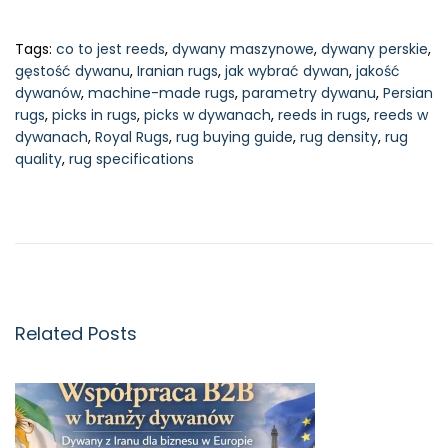
Tags
:
co to jest reeds
,
dywany maszynowe
,
dywany perskie
,
gęstość dywanu
,
Iranian rugs
,
jak wybrać dywan
,
jakość
dywanów
,
machine-made rugs
,
parametry dywanu
,
Persian
rugs
,
picks in rugs
,
picks w dywanach
,
reeds in rugs
,
reeds w
dywanach
,
Royal Rugs
,
rug buying guide
,
rug density
,
rug
quality
,
rug specifications
J
a
k
o
k
r
e
Related Posts
ś
l
i
ć
l
i