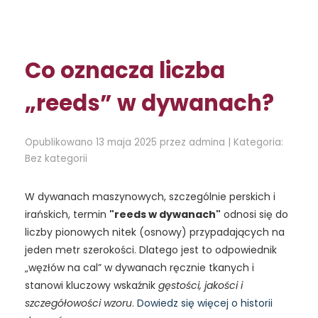
t
e
d
i
Co oznacza liczba
n
„reeds” w dywanach?
Opublikowano 13 maja 2025 przez admina | Kategoria:
Bez kategorii
W dywanach maszynowych, szczególnie perskich i
irańskich, termin
"reeds w dywanach"
odnosi się do
liczby pionowych nitek (osnowy) przypadających na
jeden metr szerokości. Dlatego jest to odpowiednik
„węzłów na cal” w dywanach ręcznie tkanych i
stanowi kluczowy wskaźnik
gęstości, jakości i
szczegółowości wzoru
.
Dowiedz się więcej o historii