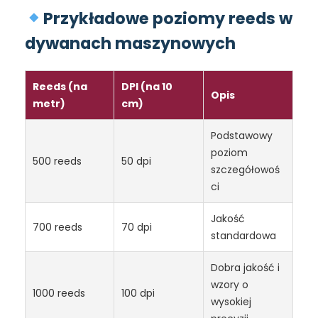
Przykładowe poziomy reeds w
dywanach maszynowych
Reeds (na
DPI (na 10
Opis
metr)
cm)
Podstawowy
poziom
500 reeds
50 dpi
szczegółowoś
ci
Jakość
700 reeds
70 dpi
standardowa
Dobra jakość i
wzory o
1000 reeds
100 dpi
wysokiej