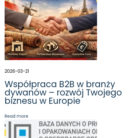
c
z
b
ę
„
r
e
e
d
”
2026-03-21
w
d
Współpraca B2B w branży
y
dywanów – rozwój Twojego
w
biznesu w Europie
a
n
i
Read more
e
?
N