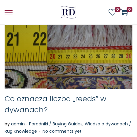
0
0
Co oznacza liczba „reeds” w
dywanach?
.
P
by
admin
Poradniki / Buying Guides
,
Wiedza o dywanach /
.
o
Rug Knowledge
No comments yet
s