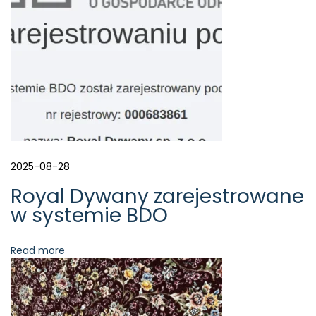
a
s
z
a
h
i
s
t
o
r
i
2025-08-28
a
Royal Dywany zarejestrowane
/
w systemie BDO
O
u
r
Read more
S
t
o
r