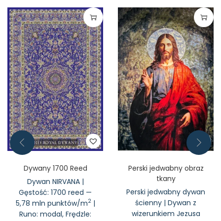
Dywany 1700 Reed
Perski jedwabny obraz
tkany
Dywan NIRVANA |
Perski jedwabny dywan
Gęstość: 1700 reed —
2
ścienny | Dywan z
5,78 mln punktów/m
|
wizerunkiem Jezusa
Runo: modal, Frędzle: