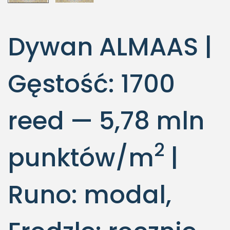
Dywan ALMAAS |
Gęstość: 1700
reed — 5,78 mln
2
punktów/m
|
Runo: modal,