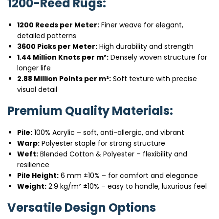
1200-Reed Rugs:
1200 Reeds per Meter:
Finer weave for elegant,
detailed patterns
3600 Picks per Meter:
High durability and strength
1.44 Million Knots per m²:
Densely woven structure for
longer life
2.88 Million Points per m²:
Soft texture with precise
visual detail
Premium Quality Materials:
Pile:
100% Acrylic – soft, anti-allergic, and vibrant
Warp:
Polyester staple for strong structure
Weft:
Blended Cotton & Polyester – flexibility and
resilience
Pile Height:
6 mm ±10% – for comfort and elegance
Weight:
2.9 kg/m² ±10% – easy to handle, luxurious feel
Versatile Design Options