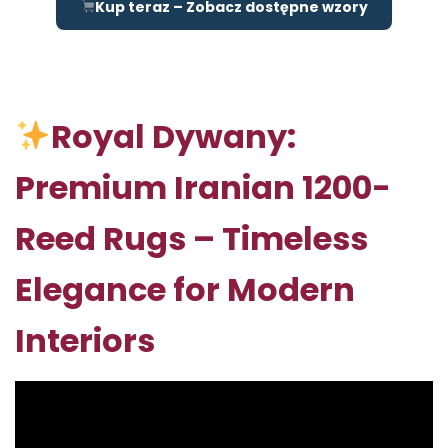
Kup teraz – Zobacz dostępne wzory
Royal Dywany:
Premium Iranian 1200-
Reed Rugs – Timeless
Elegance for Modern
Interiors