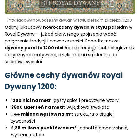
Przykładowy nowoczesny dywan w stylu perskim z kolekcji 1200.
Odkryj luksusowy
nowoczesny dywan w stylu perskim
w
Royal Dywany — już od pierwszego spojrzenia widać
połączenie tradycji i nowoczesności. Ponadto, nasze
dywany perskie 1200 nici
łączą precyzję technologiczną z
klasycznymi motywami, dzięki czemu są idealne do
salonów i sypialni.
Główne cechy dywanów Royal
Dywany 1200:
1200 nici na metr:
gęsty splot i precyzyjne wzory
3600 uderzeń na metr:
wyjątkowa trwałość
1,44 miliona węzłów na m²:
struktura o długiej
żywotności
2,88 miliona punktów na m²:
jednolita powierzchnia,
wyraźne detale