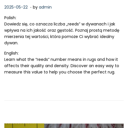
.
P
2
2025-05-22
by
admin
o
0
Polish:
s
2
Dowiedz się, co oznacza liczba „reeds” w dywanach i jak
t
6
wpływa na ich jakość oraz gęstość. Poznaj prostą metodę
e
-
mierzenia tej wartości, która pomoże Ci wybrać idealny
d
0
dywan.
o
2
n
-
English:
1
Learn what the “reeds” number means in rugs and how it
5
affects their quality and density. Discover an easy way to
measure this value to help you choose the perfect rug.