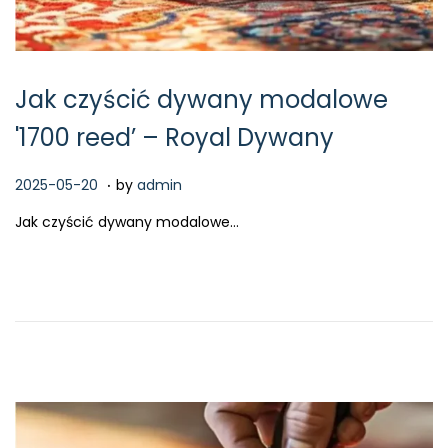
Jak czyścić dywany modalowe
'1700 reed’ – Royal Dywany
.
P
2
2025-05-20
by
admin
o
0
Jak czyścić dywany modalowe…
s
2
t
6
e
-
d
0
o
2
n
-
1
5