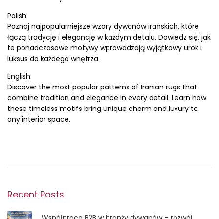
o
0
Polish:
s
2
Poznaj najpopularniejsze wzory dywanów irańskich, które
t
5
łączą tradycję i elegancję w każdym detalu. Dowiedz się, jak
e
-
te ponadczasowe motywy wprowadzają wyjątkowy urok i
d
0
luksus do każdego wnętrza.
o
8
n
-
English:
1
Discover the most popular patterns of Iranian rugs that
1
combine tradition and elegance in every detail. Learn how
these timeless motifs bring unique charm and luxury to
any interior space.
Recent Posts
Współpraca B2B w branży dywanów – rozwój