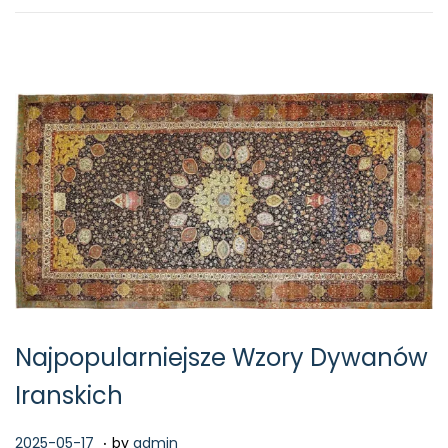
o
2
n
-
1
5
Najpopularniejsze Wzory Dywanów
Iranskich
.
P
2
2025-05-17
by
admin