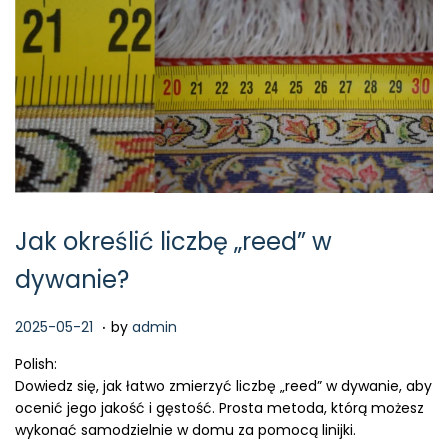
Jak określić liczbę „reed” w
dywanie?
.
P
2
2025-05-21
by
admin
o
0
Polish:
s
2
Dowiedz się, jak łatwo zmierzyć liczbę „reed” w dywanie, aby
t
6
ocenić jego jakość i gęstość. Prosta metoda, którą możesz
e
-
wykonać samodzielnie w domu za pomocą linijki.
d
0