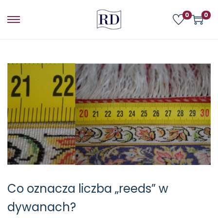
0
0
Co oznacza liczba „reeds” w
dywanach?