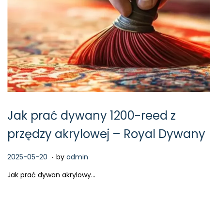
Jak prać dywany 1200-reed z
przędzy akrylowej – Royal Dywany
.
P
2
2025-05-20
by
admin
o
0
Jak prać dywan akrylowy…
s
2
t
6
e
-
d
0