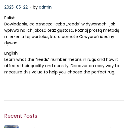
.
P
2
2025-05-22
by
admin
o
0
Polish:
s
2
Dowiedz się, co oznacza liczba „reeds” w dywanach i jak
t
6
wpływa na ich jakość oraz gęstość. Poznaj prostą metodę
e
-
mierzenia tej wartości, która pomoże Ci wybrać idealny
d
0
dywan.
o
2
n
-
English:
1
Learn what the “reeds” number means in rugs and how it
5
affects their quality and density. Discover an easy way to
measure this value to help you choose the perfect rug.
Recent Posts