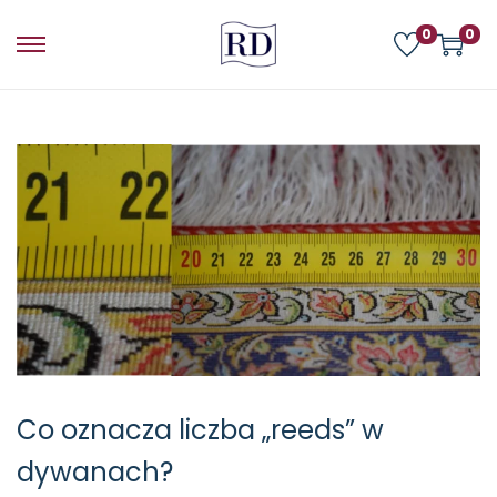
0
0
Co oznacza liczba „reeds” w
dywanach?