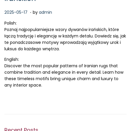
.
P
2
2025-05-17
by
admin
o
0
Polish:
s
2
Poznaj najpopularniejsze wzory dywanów irańskich, które
t
5
łączą tradycję i elegancję w każdym detalu. Dowiedz się, jak
e
-
te ponadczasowe motywy wprowadzają wyjątkowy urok i
d
0
luksus do każdego wnętrza.
o
8
n
-
English:
1
Discover the most popular patterns of Iranian rugs that
1
combine tradition and elegance in every detail. Learn how
these timeless motifs bring unique charm and luxury to
any interior space.
Recent Posts