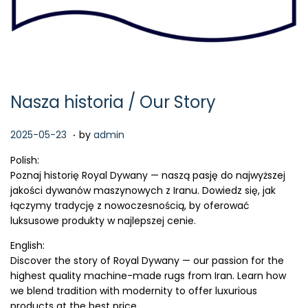
Nasza historia / Our Story
.
P
2
2025-05-23
by
admin
o
0
Polish:
s
2
Poznaj historię Royal Dywany — naszą pasję do najwyższej
t
6
jakości dywanów maszynowych z Iranu. Dowiedz się, jak
e
-
łączymy tradycję z nowoczesnością, by oferować
d
0
luksusowe produkty w najlepszej cenie.
o
4
n
-
English:
1
Discover the story of Royal Dywany — our passion for the
4
highest quality machine-made rugs from Iran. Learn how
we blend tradition with modernity to offer luxurious
products at the best price.