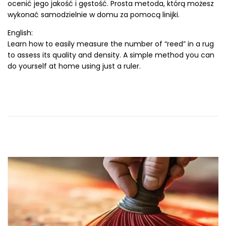
ocenić jego jakość i gęstość. Prosta metoda, którą możesz
e
-
wykonać samodzielnie w domu za pomocą linijki.
d
0
o
2
English:
n
-
Learn how to easily measure the number of “reed” in a rug
1
to assess its quality and density. A simple method you can
5
do yourself at home using just a ruler.