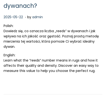
dywanach?
.
P
2
2025-05-22
by
admin
o
0
Polish:
s
2
Dowiedz się, co oznacza liczba „reeds” w dywanach i jak
t
6
wpływa na ich jakość oraz gęstość. Poznaj prostą metodę
e
-
mierzenia tej wartości, która pomoże Ci wybrać idealny
d
0
dywan.
o
2
n
-
English:
1
Learn what the “reeds” number means in rugs and how it
5
affects their quality and density. Discover an easy way to
measure this value to help you choose the perfect rug.