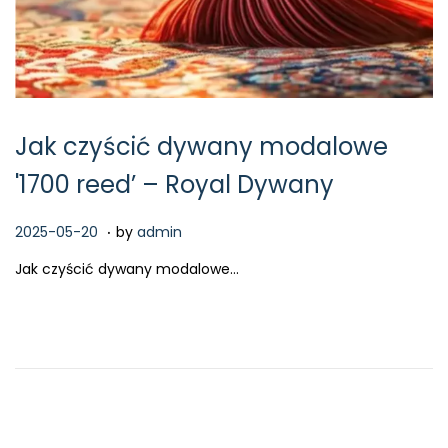
Jak czyścić dywany modalowe
'1700 reed’ – Royal Dywany
.
P
2
2025-05-20
by
admin
o
0
Jak czyścić dywany modalowe…
s
2
t
6
e
-
d
0
o
2
n
-
1
5