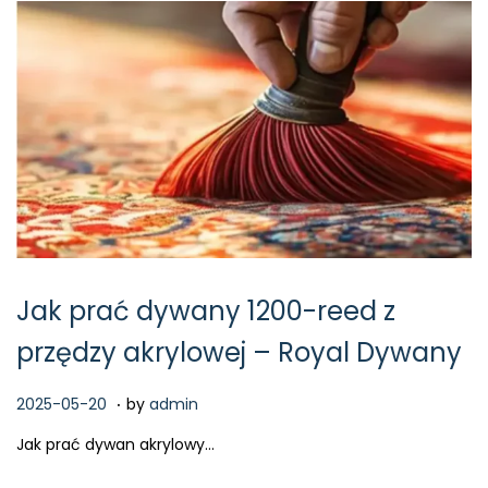
Jak prać dywany 1200-reed z
przędzy akrylowej – Royal Dywany
.
P
2
2025-05-20
by
admin
o
0
Jak prać dywan akrylowy…
s
2
t
6