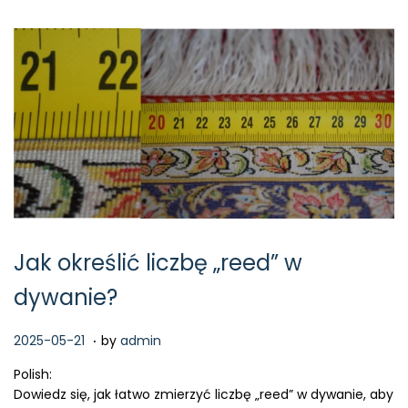
Jak określić liczbę „reed” w
dywanie?
.
P
2
2025-05-21
by
admin
o
0
Polish:
s
2
Dowiedz się, jak łatwo zmierzyć liczbę „reed” w dywanie, aby
t
6