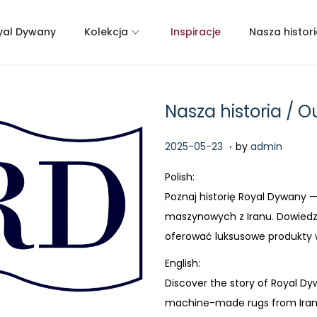
yal Dywany
Kolekcja
Inspiracje
Nasza histor
Nasza historia / O
.
P
2
2025-05-23
by
admin
o
0
Polish:
s
2
Poznaj historię Royal Dywany 
t
6
maszynowych z Iranu. Dowiedz 
e
-
oferować luksusowe produkty w
d
0
o
English:
4
n
Discover the story of Royal Dy
-
machine-made rugs from Iran. 
1