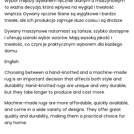
Wybór między dywanem ręcznie tkanym a maszynowym
e
-
to ważna decyzja, która wpływa na wygląd i trwałość
d
0
wnętrza. Dywany ręcznie tkane są wyjątkowe i bardzo
o
2
trwałe, ale ich produkcja zajmuje dużo czasu i są droższe.
n
-
1
Dywany maszynowe natomiast są tańsze, szybko dostępne
5
i oferują szeroki wybór wzorów. Mają wysoką jakość i
trwałość, co czyni je praktycznym wyborem dla każdego
domu.
English:
Choosing between a hand-knotted and a machine-made
rug is an important decision that affects both style and
durability. Hand-knotted rugs are unique and very durable,
but they take longer to produce and cost more.
Machine-made rugs are more affordable, quickly available,
and come in a wide variety of designs. They offer great
quality and durability, making them a practical choice for
any home.