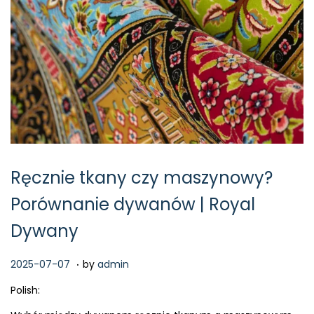
Ręcznie tkany czy maszynowy?
Porównanie dywanów | Royal
Dywany
.
P
2
2025-07-07
by
admin
o
0
Polish:
s
2
t
6