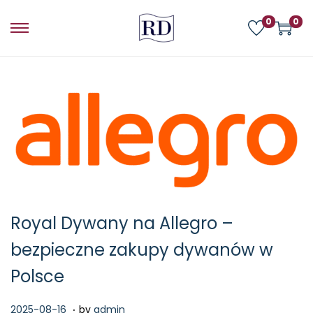
0
0
Royal Dywany na Allegro –
bezpieczne zakupy dywanów w
Polsce
.
P
2
2025-08-16
by
admin