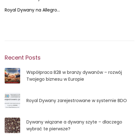
o
0
Royal Dywany na Allegro…
s
2
t
6
e
-
d
0
o
2
n
-
1
Recent Posts
5
Współpraca B2B w branży dywanów – rozwój
Twojego biznesu w Europie
Royal Dywany zarejestrowane w systemie BDO
Dywany wiązane a dywany szyte – dlaczego
wybrać te pierwsze?