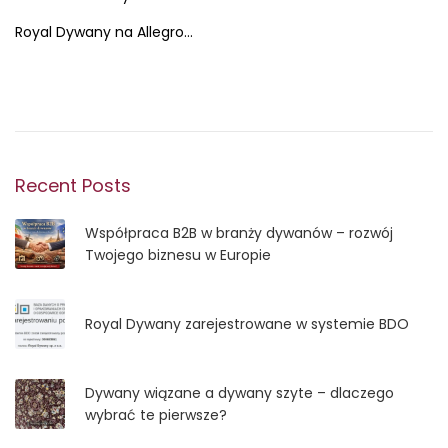
o
0
Royal Dywany na Allegro…
s
2
t
6
e
-
d
0
o
2
n
-
1
Recent Posts
5
Współpraca B2B w branży dywanów – rozwój
Twojego biznesu w Europie
Royal Dywany zarejestrowane w systemie BDO
Dywany wiązane a dywany szyte – dlaczego
wybrać te pierwsze?