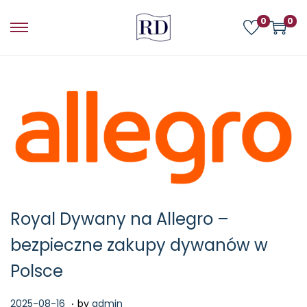
0
0
Royal Dywany na Allegro –
bezpieczne zakupy dywanów w
Polsce
.
P
2
2025-08-16
by
admin