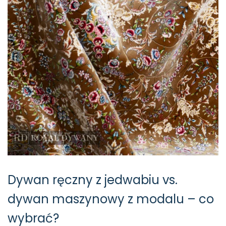
Dywan ręczny z jedwabiu vs.
dywan maszynowy z modalu – co
wybrać?