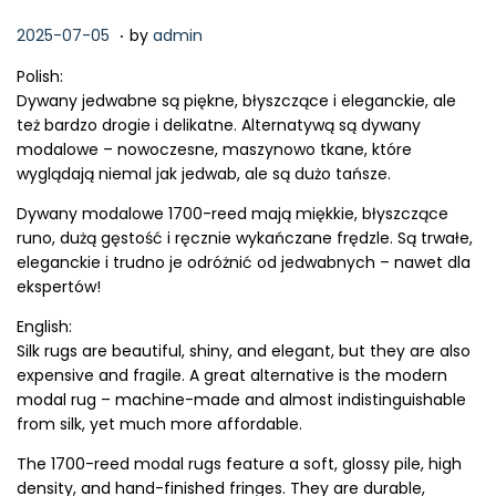
.
P
2
2025-07-05
by
admin
o
0
Polish:
s
2
Dywany jedwabne są piękne, błyszczące i eleganckie, ale
t
6
też bardzo drogie i delikatne. Alternatywą są dywany
e
-
modalowe – nowoczesne, maszynowo tkane, które
d
0
wyglądają niemal jak jedwab, ale są dużo tańsze.
o
2
n
-
Dywany modalowe 1700-reed mają miękkie, błyszczące
1
runo, dużą gęstość i ręcznie wykańczane frędzle. Są trwałe,
5
eleganckie i trudno je odróżnić od jedwabnych – nawet dla
ekspertów!
English:
Silk rugs are beautiful, shiny, and elegant, but they are also
expensive and fragile. A great alternative is the modern
modal rug – machine-made and almost indistinguishable
from silk, yet much more affordable.
The 1700-reed modal rugs feature a soft, glossy pile, high
density, and hand-finished fringes. They are durable,