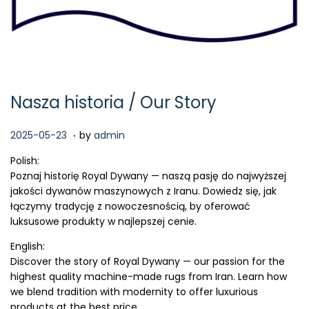
Nasza historia / Our Story
.
P
2
2025-05-23
by
admin
o
0
Polish:
s
2
Poznaj historię Royal Dywany — naszą pasję do najwyższej
t
6
jakości dywanów maszynowych z Iranu. Dowiedz się, jak
e
-
łączymy tradycję z nowoczesnością, by oferować
d
0
luksusowe produkty w najlepszej cenie.
o
4
n
-
English:
1
Discover the story of Royal Dywany — our passion for the
4
highest quality machine-made rugs from Iran. Learn how
we blend tradition with modernity to offer luxurious
products at the best price.