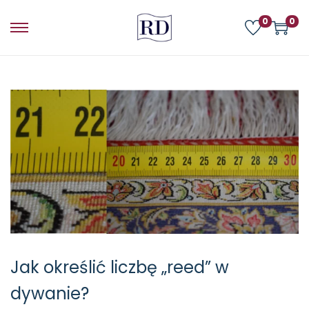
0
0
Jak określić liczbę „reed” w
dywanie?