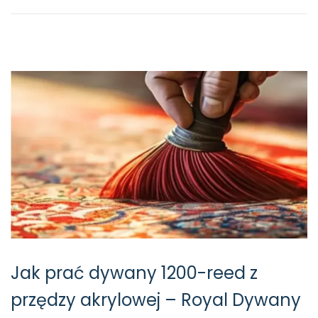
o
2
n
-
1
5
Jak prać dywany 1200-reed z
przędzy akrylowej – Royal Dywany