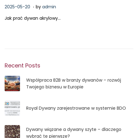
.
P
2
2025-05-20
by
admin
o
0
Jak prać dywan akrylowy…
s
2
t
6
e
-
d
0
o
2
n
-
1
Recent Posts
5
Współpraca B2B w branży dywanów – rozwój
Twojego biznesu w Europie
Royal Dywany zarejestrowane w systemie BDO
Dywany wiązane a dywany szyte – dlaczego
wybrać te pierwsze?