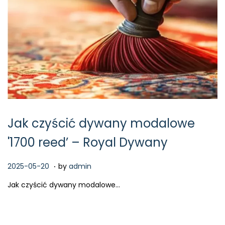
Jak czyścić dywany modalowe
'1700 reed’ – Royal Dywany
.
P
2
2025-05-20
by
admin
o
0
Jak czyścić dywany modalowe…
s
2
t
6
e
-
d
0