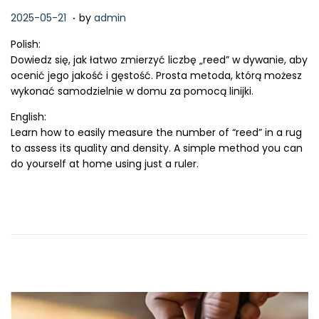
.
P
2
2025-05-21
by
admin
o
0
Polish:
s
2
Dowiedz się, jak łatwo zmierzyć liczbę „reed” w dywanie, aby
t
6
ocenić jego jakość i gęstość. Prosta metoda, którą możesz
e
-
wykonać samodzielnie w domu za pomocą linijki.
d
0
o
2
English:
n
-
Learn how to easily measure the number of “reed” in a rug
1
to assess its quality and density. A simple method you can
5
do yourself at home using just a ruler.