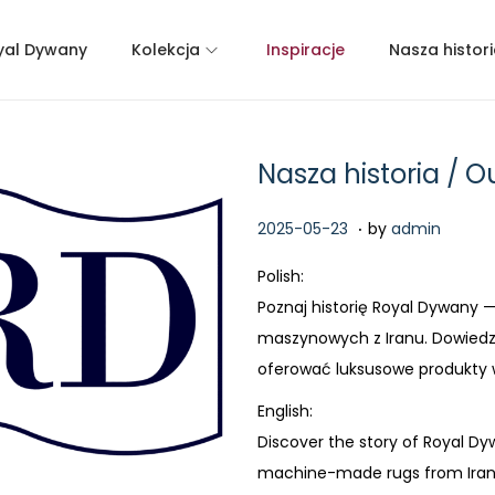
yal Dywany
Kolekcja
Inspiracje
Nasza histor
Nasza historia / O
.
P
2
2025-05-23
by
admin
o
0
Polish:
s
2
Poznaj historię Royal Dywany 
t
6
maszynowych z Iranu. Dowiedz 
e
-
oferować luksusowe produkty w
d
0
o
English:
4
n
Discover the story of Royal Dy
-
machine-made rugs from Iran. 
1